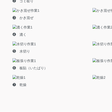
❷ ゴミ取り
❸ かき混ぜ
❹ 漉く
❺ 水切り
❻ 板貼（いたばり）
❼ 乾燥