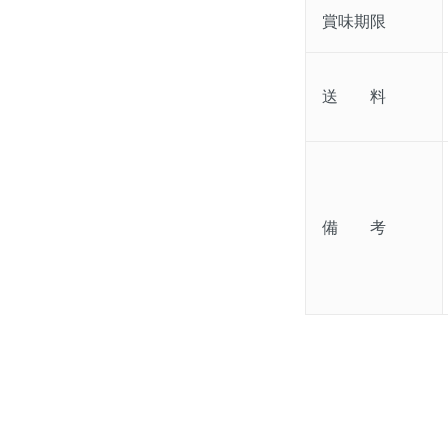
賞味期限
送 料
備 考