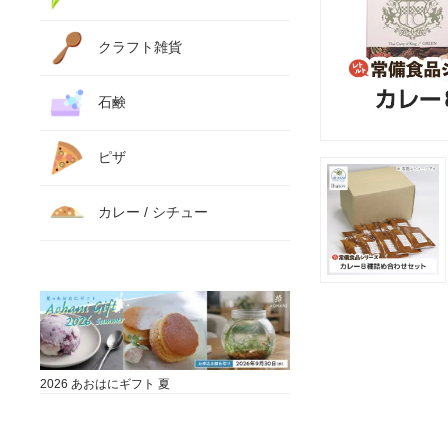
クラフト雑貨
石鹸
ピザ
カレー / シチュー
2026 あおはにギフト 夏